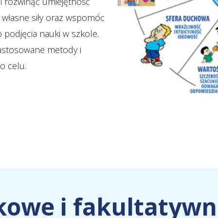
i rozwinąć umiejętność
e własne siły oraz wspomóc
 podjęcia nauki w szkole.
astosowane metody i
o celu.
kowe i fakultatyw