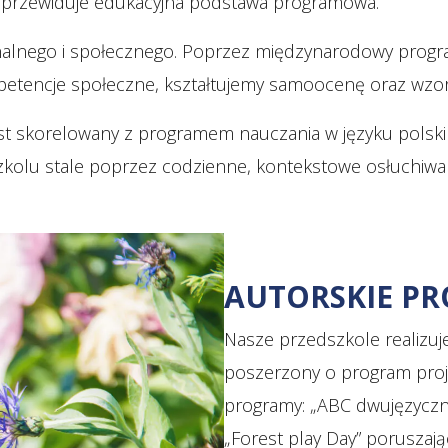
iż przewiduje edukacyjna podstawa programowa.
nalnego i społecznego. Poprzez międzynarodowy progr
mpetencje społeczne, kształtujemy samoocenę oraz wzo
est skorelowany z programem nauczania w języku polski
szkolu stale poprzez codzienne, kontekstowe osłuchiwan
AUTORSKIE P
Nasze przedszkole realizu
poszerzony o program proj
programy: „ABC dwujęzyczno
„Forest play Day” poruszają