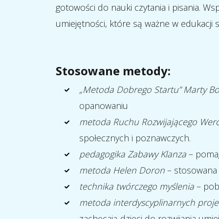
gotowości do nauki czytania i pisania. Ws
umiejętności, które są ważne w edukacji s
Stosowane metody:
„Metoda Dobrego Startu” Marty B
opanowaniu
metoda Ruchu Rozwijającego Wero
społecznych i poznawczych.
pedagogika Zabawy Klanza
– pomag
metoda Helen Doron
– stosowana n
technika twórczego myślenia
– pob
metoda interdyscyplinarnych proje
zachęcają dzieci do rozwijania umie