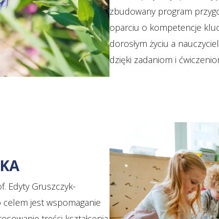
zbudowany program przygot
oparciu o kompetencje klu
dorosłym życiu a nauczycie
dzięki zadaniom i ćwiczeni
YKA
f. Edyty Gruszczyk-
go celem jest wspomaganie
sowanie treści kształcenia